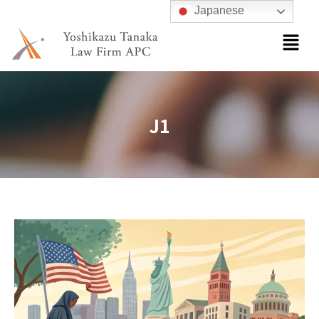
内
Japanese
容
メ
ニ
を
ュ
ス
ー
キ
ッ
J1
プ