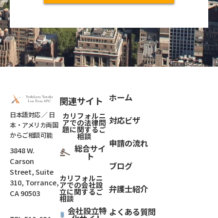
ホーム
関連サイト
日本語対応 ／ 日
カリフォルニ
対応ビザ
アでの法律問
本・アメリカ両国
題
に関するご
からご相談可能
相談
申請の流れ
総合サイ
3848 W.
ト
Carson
ブログ
Street, Suite
カリフォルニ
310, Torrance,
アでの会社設
弁護士紹介
立
に関するご
CA 90503
相談
会社設立特
よくある質問