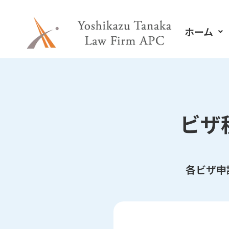
内
容
ホーム
を
ス
キ
ッ
プ
ビザ
各ビザ申