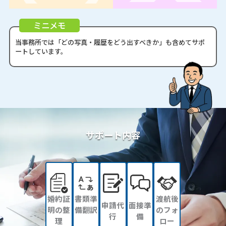
ミニメモ
当事務所では「どの写真・履歴をどう出すべきか」も含めて
サポ
ートしています。
サポート内容
婚約証
書類準
渡航後
申請代
面接準
明の整
備翻訳
のフォ
行
備
理
ロー