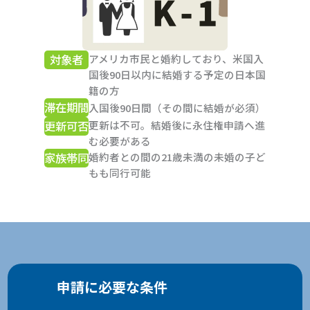
対象者
アメリカ市民と婚約しており、米国入
国後90日以内に
結婚する予定の日本国
籍の方
滞在期間
入国後90日間（その間に結婚が必須）
更新可否
更新は不可。結婚後に永住権申請へ進
む必要がある
家族帯同
婚約者との間の21歳未満の未婚の子ど
もも同行可能
申請に必要な条件