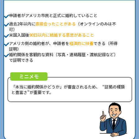
申請者がアメリカ市民と正式に婚約していること
過去2年以内に
直接会ったことがある
（オンラインのみは不
可）
米国入国後
90日以内に結婚する意思があること
アメリカ側の婚約者が、申請者を
経済的に扶養
できる（所得
証明）
婚約関係を客観的な資料（写真・連絡履歴・渡航記録など）
で証明できる
ミニメモ
「本当に婚約関係かどうか」が審査されるため、
“証拠の種類
と豊富さ”が重要です。