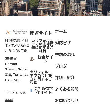
ホーム
関連サイト
日本語対応 ／ 日
カリフォルニ
対応ビザ
アでの法律問
本・アメリカ両国
題
に関するご
からご相談可能
相談
申請の流れ
総合サイ
3848 W.
ト
Carson
ブログ
Street, Suite
カリフォルニ
310, Torrance,
アでの会社設
弁護士紹介
立
に関するご
CA 90503
相談
会社設立特
よくある質問
化サイト
TEL:
510-684-
お問い合わせ
6660