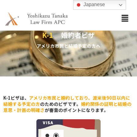
内
Japanese
容
メ
ニ
を
ュ
ス
K-1
婚約者ビザ
ー
キ
ッ
アメリカ市民と結婚予定の方へ
プ
K-1ビザは、
アメリカ市民と婚約しており、渡米後90日以内に
結婚する予定の方
のためのビザです。
婚約関係の証明と結婚の
意思・計画の明確さ
が審査のポイントになります。