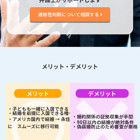
適格性判断について相談する
メリット・デメリット
メリット
デメリット
・子どもも一緒に入国できる（K-2）
・結婚を前提に入国できる唯一のビザ
・婚約関係の証拠収集が手間
・アメリカ国内で結婚 → 永住権申請
・90日以内の結婚が絶対条件
に
スムーズに移行可能
・偽装婚防止のため審査が厳格