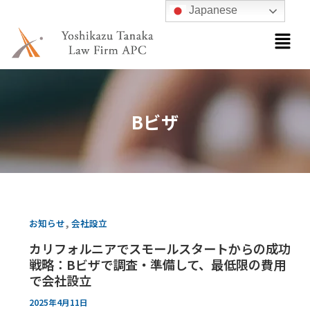
内
Japanese
容
メ
ニ
を
ュ
ス
ー
キ
ッ
Bビザ
プ
,
お知らせ
会社設立
カリフォルニアでスモールスタートからの成功
戦略：Bビザで調査・準備して、最低限の費用
で会社設立
2025年4月11日