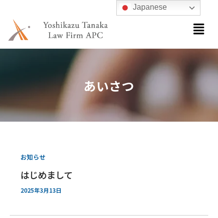
内
Japanese
容
メ
ニ
を
ュ
ス
ー
キ
ッ
あいさつ
プ
お知らせ
はじめまして
2025年3月13日