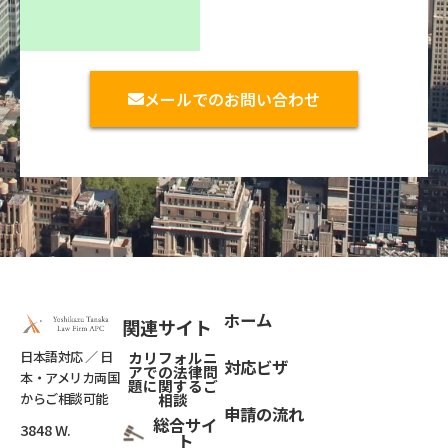
メールでのお問い合わせ
ホーム
関連サイト
日本語対応 ／ 日
カリフォルニ
対応ビザ
アでの法律問
本・アメリカ両国
題
に関するご
からご相談可能
相談
申請の流れ
総合サイ
3848 W.
ト